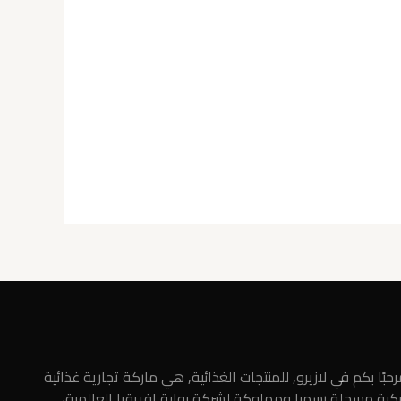
حبًا بكم في لازيرو, للمنتجات الغذائية, هي ماركة تجارية غذائية
ركية مسجلة رسميا ومملوكة لشركة بوابة افريقيا العالمية،