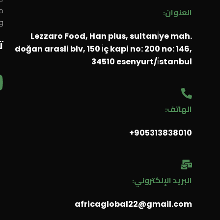
م
العنوان:
و
Lezzaro Food, Han plus, sultani̇ye mah.
ت
doğan arasli blv, 150 i̇ç kapi no: 200 no: 146,
34510 esenyurt/i̇stanbul
الهاتف:
905313838010⁩+
البريد الإلكتروني:
africaglobal22@gmail.com