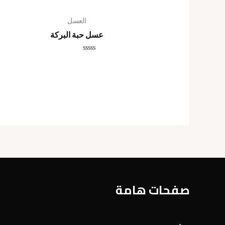
العسل
عسل حبة البركة
تم
التقييم
0
من
5
صفحات هامة