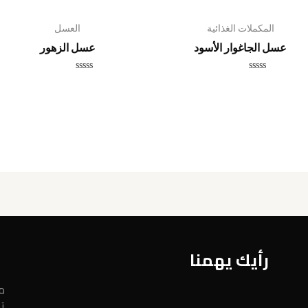
المكملات الغذائية
العسل
عسل الجاغوار الأسود
عسل الزهور
تم
تم
التقييم
التقييم
0
0
من
من
5
5
رأيك يهمنا
مر
ت