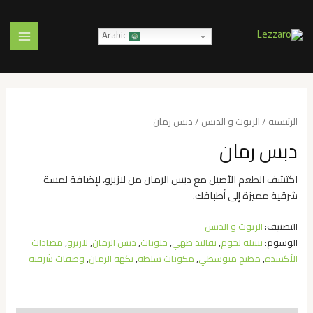
خطي
MAIN
لى
MENU
Arabic
لمحتوى
الرئيسية
/
الزيوت و الدبس
/ دبس رمان
دبس رمان
اكتشف الطعم الأصيل مع دبس الرمان من لازيرو، لإضافة لمسة
شرقية مميزة إلى أطباقك.
التصنيف:
الزيوت و الدبس
الوسوم:
تتبيلة لحوم
,
تقاليد طهي
,
حلويات
,
دبس الرمان
,
لازيرو
,
مضادات
الأكسدة
,
مطبخ متوسطي
,
مكونات سلطة
,
نكهة الرمان
,
وصفات شرقية