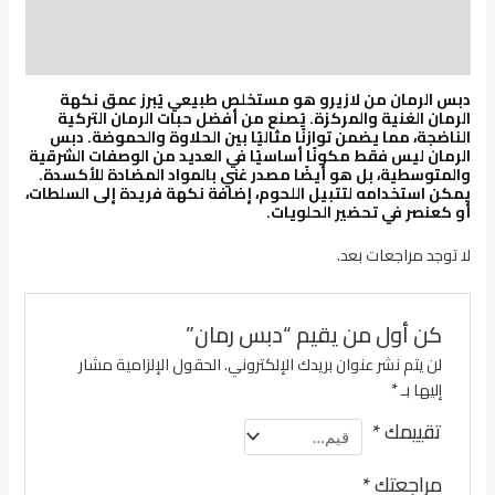
الوصف
مراجعات (0)
دبس الرمان من لازيرو هو مستخلص طبيعي يُبرز عمق نكهة
الرمان الغنية والمركزة. يُصنع من أفضل حبات الرمان التركية
الناضجة، مما يضمن توازنًا مثاليًا بين الحلاوة والحموضة. دبس
الرمان ليس فقط مكونًا أساسيًا في العديد من الوصفات الشرقية
والمتوسطية، بل هو أيضًا مصدر غني بالمواد المضادة للأكسدة.
يمكن استخدامه لتتبيل اللحوم، إضافة نكهة فريدة إلى السلطات،
أو كعنصر في تحضير الحلويات.
لا توجد مراجعات بعد.
كن أول من يقيم “دبس رمان”
لن يتم نشر عنوان بريدك الإلكتروني.
الحقول الإلزامية مشار
إليها بـ
*
تقييمك
*
مراجعتك
*