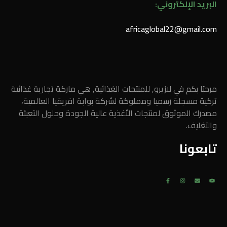
البريد الإلكتروني:
africaglobal22@gmail.com
مرحبًا بكم في لازيرو, للمنتجات الغذائية, هي ماركة تجارية غذائية
تركية مسجلة رسميا ومملوكة لشركة بوابة افريقيا العالمية،
مصدرك الموثوق لمنتجات الأغذية عالية الجودة وحلول التعبئة
والتغليف.
تابعونا
F
I
E
Y
a
n
n
o
c
s
v
u
e
t
e
t
b
a
l
u
o
g
o
b
o
r
p
e
k
a
e
-
m
f