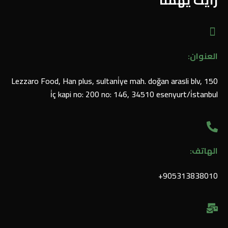
رأيك يهمنا
العنوان:
Lezzaro Food, Han plus, sultani̇ye mah. doğan arasli blv, 150
i̇ç kapi no: 200 no: 146, 34510 esenyurt/i̇stanbul
الهاتف:
905313838010⁩+