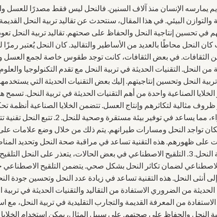
يم يمارسه الإنسان منذ آلاف السنين. فالنحل ليس فقط مصدرًا للعسل وال
والتوازن البيئي. في هذا المقال، سنتحدث عن تقاليد تربية النحل القدي
هم في تحسين إنتاجية النحل والحفاظ على صحتهم. تقاليد تربية النحل تعود 
ان النحل محاطًا بالعديد من الأساطير والتقاليد. كان النحل يُعتبر رمزًا
ن الثقافات. في بعض الثقافات، كانت توجد طقوس خاصة لجمع العسل و
 من النحل. التقنيات الحديثة في تربية النحل مع تقدم التكنولوجيا والعل
ر الخلايا الصناعية واحدة من أهم التقنيات الحديثة في تربية النحل. تسمح هذ
 ظروف مثالية لتكاثرهم وإنتاج العسل. تتضمن الخلايا الصناعية أنظمة ت
والرطوبة وتدفق الهواء، مما يساعد في توفير بيئة مستقرة وص
ان تواجد النحل ومسارات طيرانهم. يتم ذلك من خلال وضع علامات على 
بت على ظهورهم. هذه التقنية تساعد في مراقبة صحة النحل وتحديد المنا
تحسينها لزيادة إنتاجية النحل. 3. التلقيح الاصطناعي في بعض الحالات، يتعذر على النحل 
 الاصطناعي لضمان تكاثر النحل بشكل صحي. يتضمن التلقيح الاصطناعي ج
لى أنثى النحل. هذه التقنية تساعد في زيادة عدد النحل وتحسين جودة النحل
 الحديثة من الضروري الاستفادة من التقاليد والتقنيات الحديثة في تربية
 الاستفادة من المعرفة القديمة والتجارب التقليدية في تربية النحل، مع اس
ية النحل والحفاظ على صحتهم. على سبيل المثال، يمكن استخدام الخلايا ا