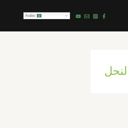
Arabic
النحل