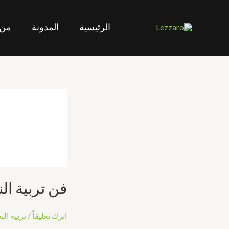
خطي
لى
الرئيسية
المدونة
من 
لمحتوى
فن
فن تربية الن
تربية
النحل:
التقاليد
اترك تعليقاً
/
تربية الن
و