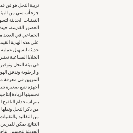
التقنيات
تربية النحل هو فن قد
الحديثة
جزء أساسي من البيئة 
التقنيات الحديثة لتس
العصور القديمة، حيث ك
الجماعي في العديد م
على هذه الهدية القيمة
الخلايا الصناعية تعتب
في بيئة النحل وتوفير
المربين في معرفة مك
أجهزة تتبع صغيرة تث
يتم استخدام التلقيح
من ذكر النحل ونقلها إ
من التقاليد والتقنيات
النتائج. يمكن للمربين
الحديثة لتحسين إنتاج