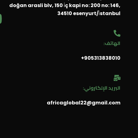
doğan arasli blv, 150 i̇ç kapi no: 200 no: 146,
Y
34510 esenyurt/i̇stanbul
o
الهاتف:
u
905313838010⁩+
t
u
البريد الإلكتروني:
b
africaglobal22@gmail.com
e