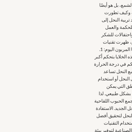
شمع، بل هو أيضًا
مة وكيف تطورت
تربية النحل إلى
 للحكمة والعمل
احتفالات للشكر
وم، ظهرت تقنيات
حديثة لتسهيل عملية تربية النحل وتحسين إنتاجيتهم. إليك بعض التقنيات الحديثة التي يستخدمها المربون اليوم: 1.
ه الخلايا بتحكم أكبر
حكم في درجة الحرارة
حية للنحل. 2. تتبع النحل تقنية تتبع النحل تساعد
النحل أو استخدام
طق التي يمكن
التلقيح بشكل طبيعي. لذا
مع الحبوب اللقاحية
 الجديد. الاستفادة
 النحل لتحقيق أفضل
تخدام التقنيات
لصناعية لتوفير بيئة