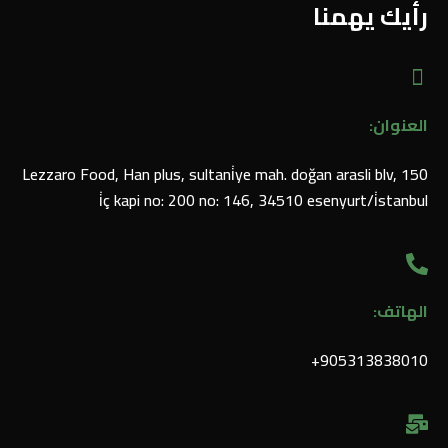
رأيك يهمنا
العنوان:
Lezzaro Food, Han plus, sultani̇ye mah. doğan arasli blv, 150
i̇ç kapi no: 200 no: 146, 34510 esenyurt/i̇stanbul
الهاتف:
905313838010⁩+