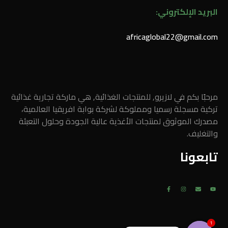
البريد الإلكتروني:
africaglobal22@gmail.com
مرحبًا بكم في لازيرو, للمنتجات الغذائية, هي ماركة تجارية غذائية
تركية مسجلة رسميا ومملوكة لشركة بوابة افريقيا العالمية،
مصدرك الموثوق لمنتجات الأغذية عالية الجودة وحلول التعبئة
والتغليف.
تابعونا
F
I
E
Y
a
n
n
o
c
s
v
u
e
t
e
t
b
a
l
u
o
g
o
b
o
r
p
e
1
k
a
e