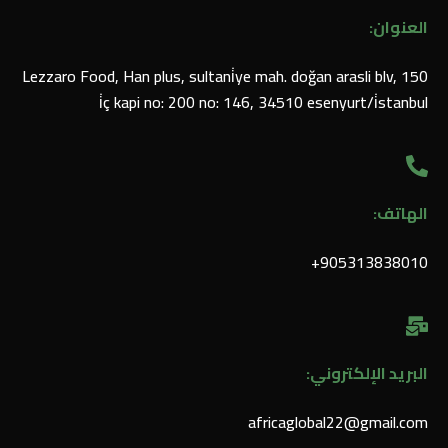
العنوان:
Lezzaro Food, Han plus, sultani̇ye mah. doğan arasli blv, 150
i̇ç kapi no: 200 no: 146, 34510 esenyurt/i̇stanbul
الهاتف:
905313838010⁩+
البريد الإلكتروني:
africaglobal22@gmail.com