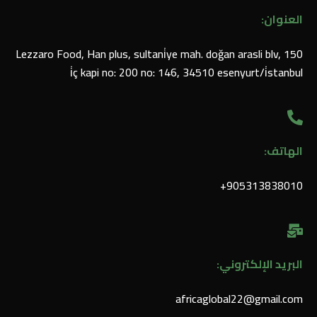
العنوان:
Lezzaro Food, Han plus, sultani̇ye mah. doğan arasli blv, 150
i̇ç kapi no: 200 no: 146, 34510 esenyurt/i̇stanbul
الهاتف:
905313838010⁩+
البريد الإلكتروني:
africaglobal22@gmail.com