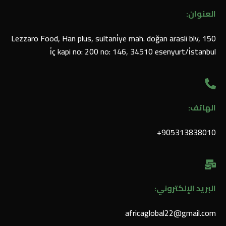
العنوان:
Lezzaro Food, Han plus, sultani̇ye mah. doğan arasli blv, 150
i̇ç kapi no: 200 no: 146, 34510 esenyurt/i̇stanbul
الهاتف:
905313838010⁩+
البريد الإلكتروني:
africaglobal22@gmail.com