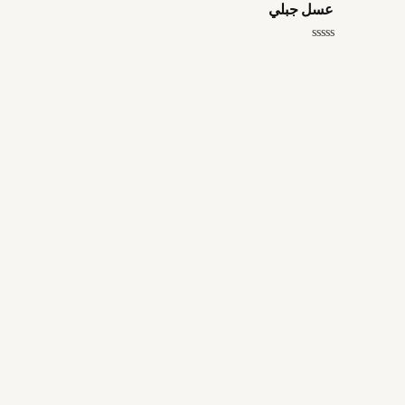
عسل جبلي
تم
التقييم
0
من
5