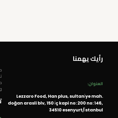
رأيك يهمنا
مر
ت
م
العنوان:
و
Lezzaro Food, Han plus, sultani̇ye mah.
ت
doğan arasli blv, 150 i̇ç kapi no: 200 no: 146,
34510 esenyurt/i̇stanbul