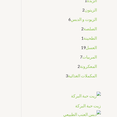
الزبدة
1
الزيتون
2
الزيوت و الدبس
6
الصلصة
2
الطحينة
1
العسل
19
المربيات
7
المعكرونة
2
المكملات الغذائية
3
زيت حبة البركة