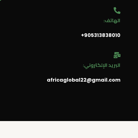
o
الهاتف:
u
905313838010⁩+
t
u
البريد الإلكتروني:
b
africaglobal22@gmail.com
e