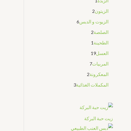
الزبدة
1
الزيتون
2
الزيوت و الدبس
6
الصلصة
2
الطحينة
1
العسل
19
المربيات
7
المعكرونة
2
المكملات الغذائية
3
زيت حبة البركة