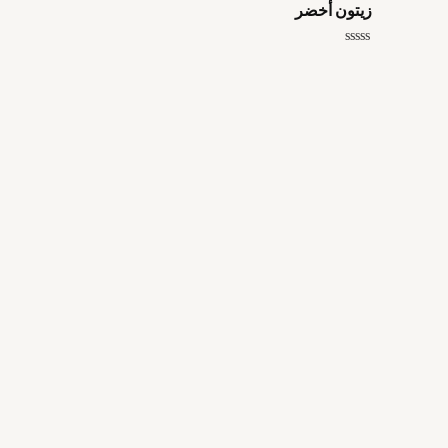
زيتون أخضر
تم
التقييم
0
من
5