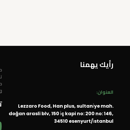
رأيك يهمنا
مر
ت
م
و
العنوان:
ت
Lezzaro Food, Han plus, sultani̇ye mah.
doğan arasli blv, 150 i̇ç kapi no: 200 no: 146,
Y
34510 esenyurt/i̇stanbul