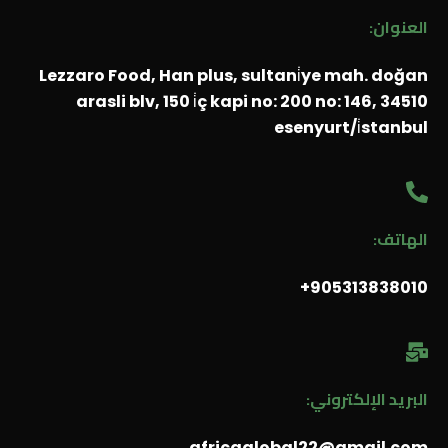
العنوان:
Lezzaro Food, Han plus, sultani̇ye mah. doğan
arasli blv, 150 i̇ç kapi no: 200 no: 146, 34510
esenyurt/i̇stanbul
الهاتف:
905313838010⁩+
البريد الإلكتروني:
africaglobal22@gmail.com