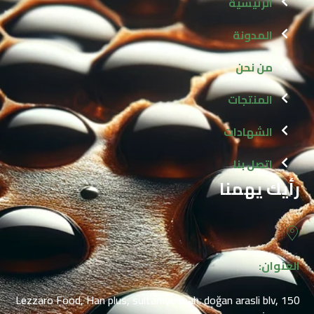
الرئيسية
المدونة
من نحن
المنتجات
الشهادات
اتصل بنا
رأيك يهمنا
العنوان:
Lezzaro Food, Han plus, sultani̇ye mah. doğan arasli blv, 150