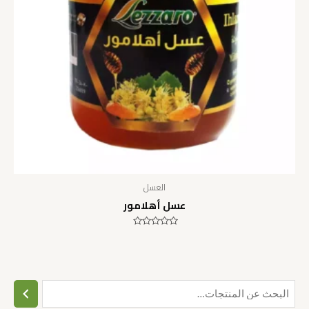
العسل
عسل أهلامور
تم
التقييم
0
من
5