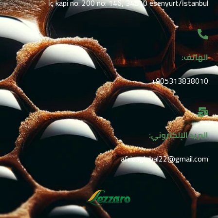
i̇ç kapi no: 200 no: 146, 34510 esenyurt/i̇stanbul
الهاتف:
905313838010⁩+
البريد الإلكتروني:
africaglobal22@gmail.com