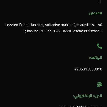
العنوان:
Lezzaro Food, Han plus, sultani̇ye mah. doğan arasli blv, 150
i̇ç kapi no: 200 no: 146, 34510 esenyurt/i̇stanbul
الهاتف:
905313838010⁩+
البريد الإلكتروني: